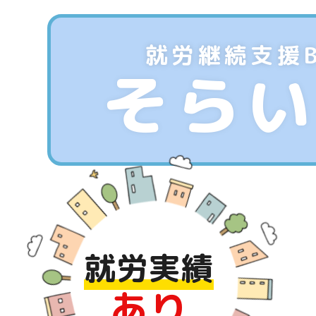
就労継続支援
そら
就労実績
あり