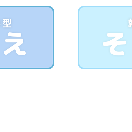
B型
いえ
そ